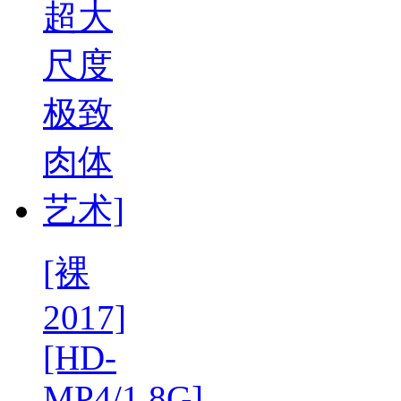
[裸
2017]
[HD-
MP4/1.8G]