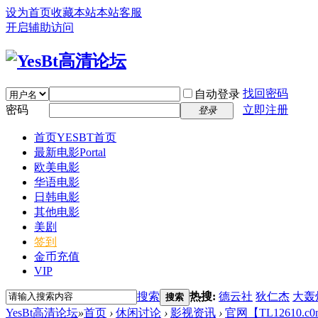
设为首页
收藏本站
本站客服
开启辅助访问
找回密码
自动登录
密码
立即注册
登录
首页
YESBT首页
最新电影
Portal
欧美电影
华语电影
日韩电影
其他电影
美剧
签到
金币充值
VIP
搜索
热搜:
德云社
狄仁杰
大轰
搜索
YesBt高清论坛
»
首页
›
休闲讨论
›
影视资讯
›
官网【TL12610