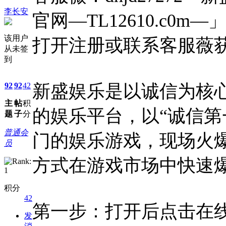
李长安
官网—TL12610.c0
该用户
打开注册或联系客服薇
从未签
到
92
92
42
新盛娱乐是以诚信为核
主
帖
积
的娱乐平台，以“诚信第
题
子
分
普通会
门的娱乐游戏，现场火
员
方式在游戏市场中快速
积分
42
第一步：打开后点击在
发