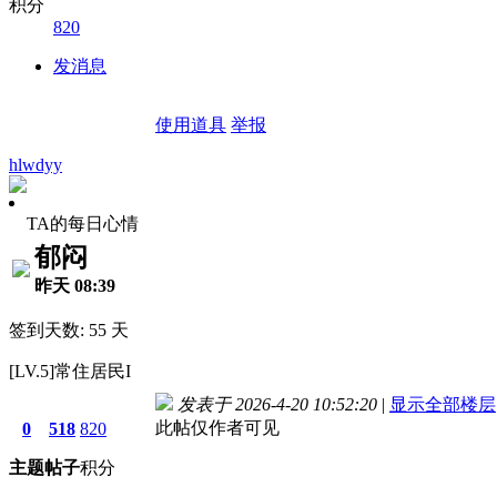
积分
820
发消息
使用道具
举报
hlwdyy
TA的每日心情
郁闷
昨天 08:39
签到天数: 55 天
[LV.5]常住居民I
发表于 2026-4-20 10:52:20
|
显示全部楼层
此帖仅作者可见
0
518
820
主题
帖子
积分