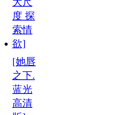
[她唇
之下.
蓝光
高清