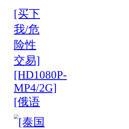
[买下
我/危
险性
交易]
[HD1080P-
MP4/2G]
[俄语