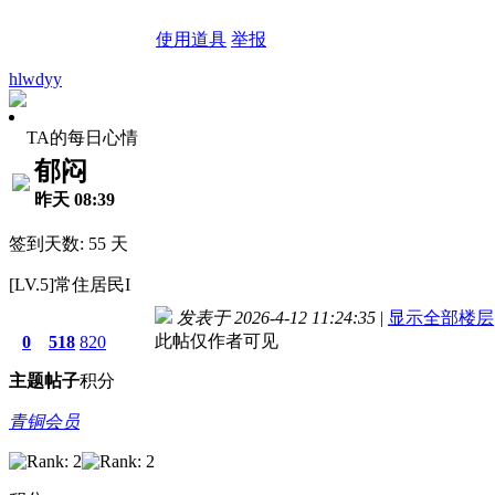
使用道具
举报
hlwdyy
TA的每日心情
郁闷
昨天 08:39
签到天数: 55 天
[LV.5]常住居民I
发表于 2026-4-12 11:24:35
|
显示全部楼层
此帖仅作者可见
0
518
820
主题
帖子
积分
青铜会员