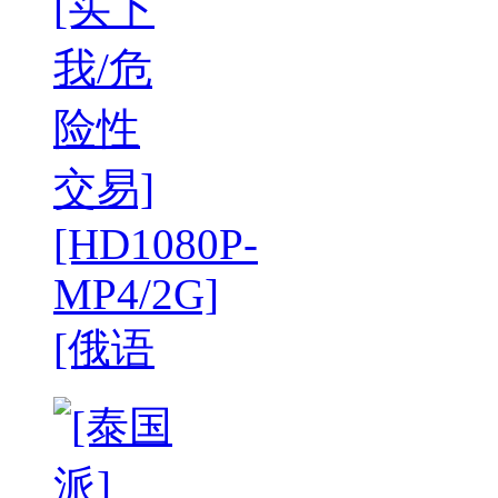
[买下
我/危
险性
交易]
[HD1080P-
MP4/2G]
[俄语