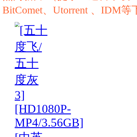
BitComet、Utorrent 、I