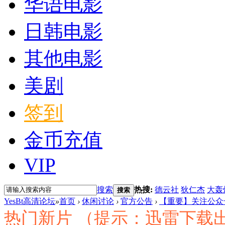
华语电影
日韩电影
其他电影
美剧
签到
金币充值
VIP
搜索
热搜:
德云社
狄仁杰
大轰
搜索
YesBt高清论坛
»
首页
›
休闲讨论
›
官方公告
›
【重要】关注公众
热门新片 （提示：迅雷下载