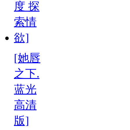
[她唇
之下.
蓝光
高清
版]