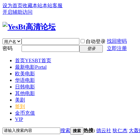
设为首页
收藏本站
本站客服
开启辅助访问
找回密码
自动登录
密码
立即注册
登录
首页
YESBT首页
最新电影
Portal
欧美电影
华语电影
日韩电影
其他电影
美剧
签到
金币充值
VIP
搜索
热搜:
德云社
狄仁杰
大轰
搜索