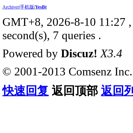
Archiver
|
手机版
|
YesBt
GMT+8, 2026-8-10 11:27
,
second(s), 7 queries .
Powered by
Discuz!
X3.4
© 2001-2013 Comsenz Inc.
快速回复
返回顶部
返回