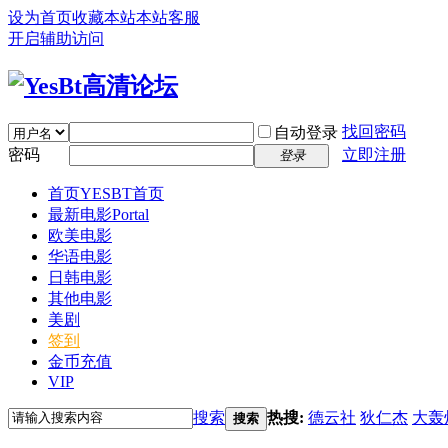
设为首页
收藏本站
本站客服
开启辅助访问
找回密码
自动登录
密码
立即注册
登录
首页
YESBT首页
最新电影
Portal
欧美电影
华语电影
日韩电影
其他电影
美剧
签到
金币充值
VIP
搜索
热搜:
德云社
狄仁杰
大轰
搜索