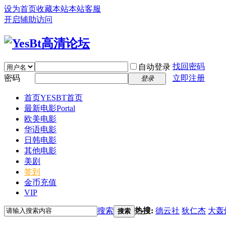
设为首页
收藏本站
本站客服
开启辅助访问
找回密码
自动登录
密码
立即注册
登录
首页
YESBT首页
最新电影
Portal
欧美电影
华语电影
日韩电影
其他电影
美剧
签到
金币充值
VIP
搜索
热搜:
德云社
狄仁杰
大轰
搜索