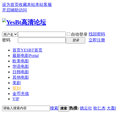
设为首页
收藏本站
本站客服
开启辅助访问
找回密码
自动登录
密码
立即注册
登录
首页
YESBT首页
最新电影
Portal
欧美电影
华语电影
日韩电影
其他电影
美剧
签到
金币充值
VIP
搜索
热搜:
德云社
狄仁杰
大轰
搜索