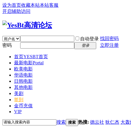
设为首页
收藏本站
本站客服
开启辅助访问
找回密码
自动登录
密码
立即注册
登录
首页
YESBT首页
最新电影
Portal
欧美电影
华语电影
日韩电影
其他电影
美剧
签到
金币充值
VIP
搜索
热搜:
德云社
狄仁杰
大轰
搜索